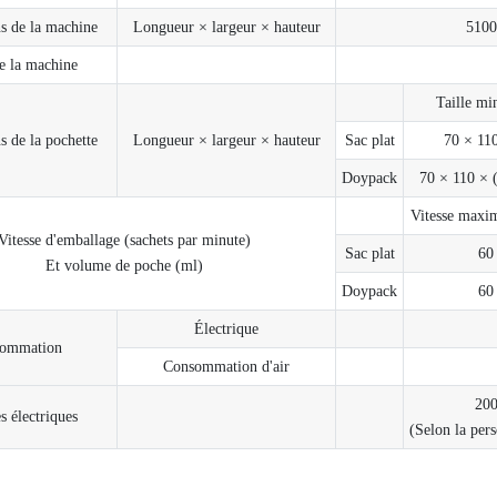
s de la machine
Longueur × largeur × hauteur
510
e la machine
Taille m
 de la pochette
Longueur × largeur × hauteur
Sac plat
70 × 1
Doypack
70 × 110 × 
Vitesse maxi
Vitesse d'emballage (sachets par minute)
Sac plat
60
Et volume de poche (ml)
Doypack
60
Électrique
ommation
Consommation d'air
200
 électriques
(Selon la pers