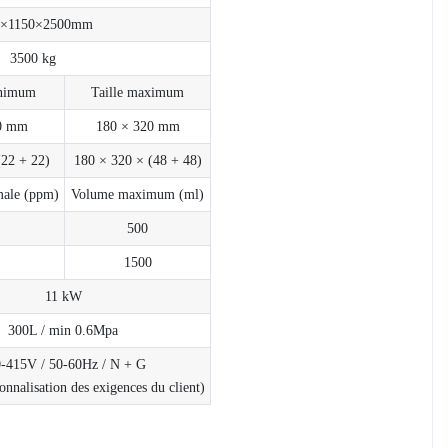
0×1150×2500mm
3500 kg
inimum
Taille maximum
10 mm
180 × 320 mm
(22 + 22)
180 × 320 × (48 + 48)
male (ppm)
Volume maximum (ml)
500
1500
11 kW
300L / min 0.6Mpa
-415V / 50-60Hz / N + G
onnalisation des exigences du client)